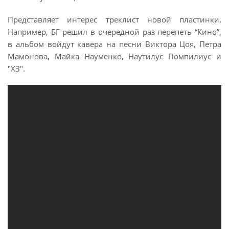
Представляет интерес треклист новой пластинки.
Например, БГ решил в очередной раз перепеть “Кино”,
в альбом войдут кавера на песни Виктора Цоя, Петра
Мамонова, Майка Науменко, Наутилус Помпилиус и
"ХЗ".