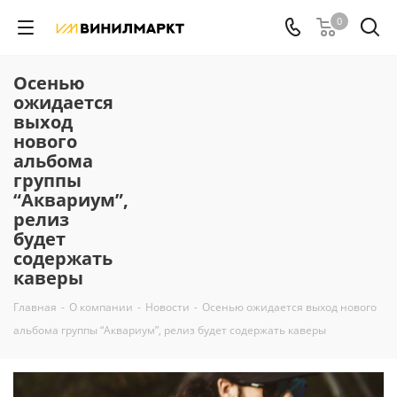
0
Осенью
ожидается
выход
нового
альбома
группы
“Аквариум”,
релиз
будет
содержать
каверы
Главная
-
О компании
-
Новости
-
Осенью ожидается выход нового
альбома группы “Аквариум”, релиз будет содержать каверы