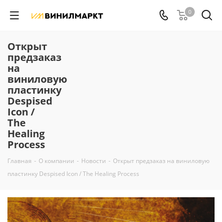
0
Открыт
предзаказ
на
виниловую
пластинку
Despised
Icon /
The
Healing
Process
Главная
-
О компании
-
Новости
-
Открыт предзаказ на виниловую
пластинку Despised Icon / The Healing Process