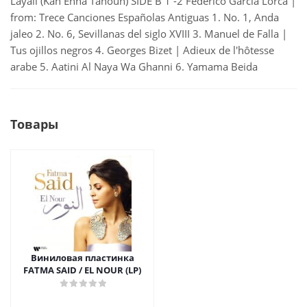
Layali (Kan Enna Tahoun) SIDE B 1 -2 Federico Garcia Lorca |
from: Trece Canciones Españolas Antiguas 1. No. 1, Anda
jaleo 2. No. 6, Sevillanas del siglo XVIII 3. Manuel de Falla |
Tus ojillos negros 4. Georges Bizet | Adieux de l'hôtesse
arabe 5. Aatini Al Naya Wa Ghanni 6. Yamama Beida
Товары
Виниловая пластинка
FATMA SAID / EL NOUR (LP)