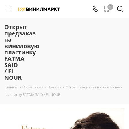
0
Открыт
предзаказ
на
виниловую
пластинку
FATMA
SAID
/ EL
NOUR
Главная
-
О компании
-
Новости
-
Открыт предзаказ на виниловую
пластинку FATMA SAID / EL NOUR