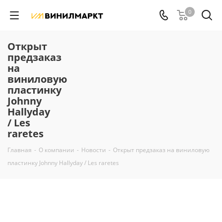
0
Открыт
предзаказ
на
виниловую
пластинку
Johnny
Hallyday
/ Les
raretes
Главная
-
О компании
-
Новости
-
Открыт предзаказ на виниловую
пластинку Johnny Hallyday / Les raretes