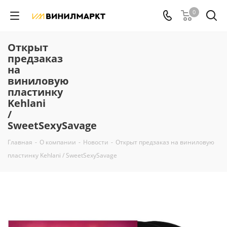
0
Открыт
предзаказ
на
виниловую
пластинку
Kehlani
/
SweetSexySavage
Главная
-
О компании
-
Новости
-
Открыт предзаказ на виниловую
пластинку Kehlani / SweetSexySavage