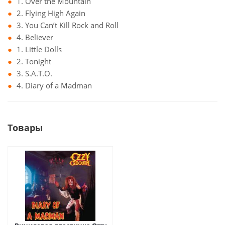
1. Over the Mountain
2. Flying High Again
3. You Can’t Kill Rock and Roll
4. Believer
1. Little Dolls
2. Tonight
3. S.A.T.O.
4. Diary of a Madman
Товары