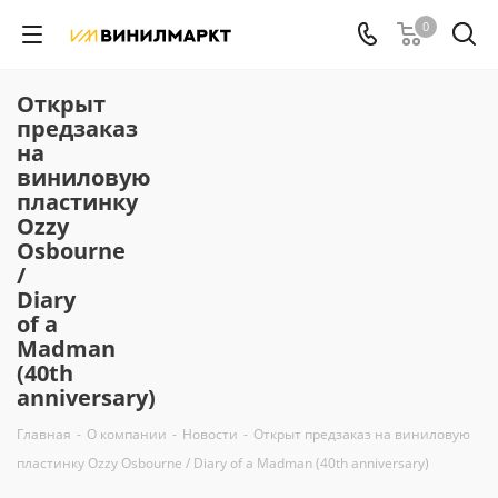
0
Открыт
предзаказ
на
виниловую
пластинку
Ozzy
Osbourne
/
Diary
of a
Madman
(40th
anniversary)
Главная
-
О компании
-
Новости
-
Открыт предзаказ на виниловую
пластинку Ozzy Osbourne / Diary of a Madman (40th anniversary)