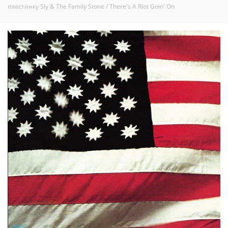
пластинку Sly & The Family Stone / There's A Riot Goin' On