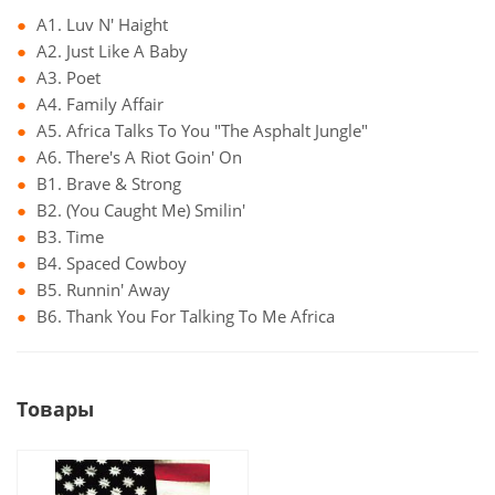
A1. Luv N' Haight
A2. Just Like A Baby
A3. Poet
A4. Family Affair
A5. Africa Talks To You "The Asphalt Jungle"
A6. There's A Riot Goin' On
B1. Brave & Strong
B2. (You Caught Me) Smilin'
B3. Time
B4. Spaced Cowboy
B5. Runnin' Away
B6. Thank You For Talking To Me Africa
Товары