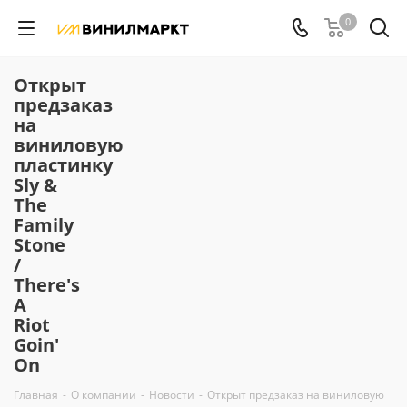
0
Открыт
предзаказ
на
виниловую
пластинку
Sly &
The
Family
Stone
/
There's
A
Riot
Goin'
On
Главная
-
О компании
-
Новости
-
Открыт предзаказ на виниловую