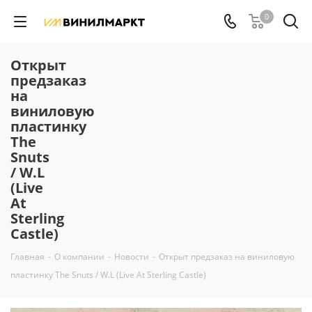
0
Открыт
предзаказ
на
виниловую
пластинку
The
Snuts
/ W.L
(Live
At
Sterling
Castle)
Главная
-
О компании
-
Новости
-
Открыт предзаказ на виниловую
пластинку The Snuts / W.L (Live At Sterling Castle)