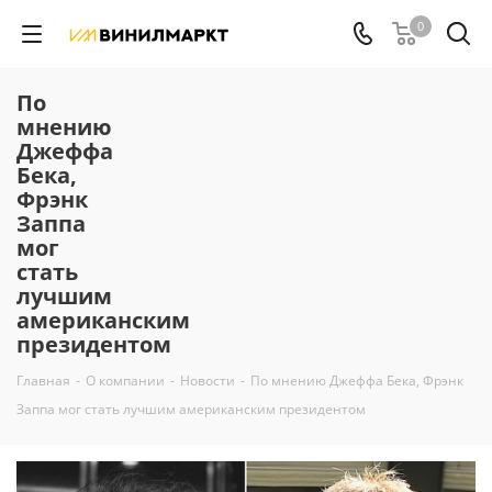
0
По
мнению
Джеффа
Бека,
Фрэнк
Заппа
мог
стать
лучшим
американским
президентом
Главная
-
О компании
-
Новости
-
По мнению Джеффа Бека, Фрэнк
Заппа мог стать лучшим американским президентом