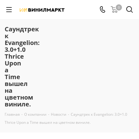
0
Саундтрек
к
Evangelion:
3.0+1.0
Thrice
Upon
a
Time
вышел
на
цветном
виниле.
Главная
-
О компании
-
Новости
-
Саундтрек к Evangelion: 3.0+1.0
Thrice Upon a Time вышел на цветном виниле.