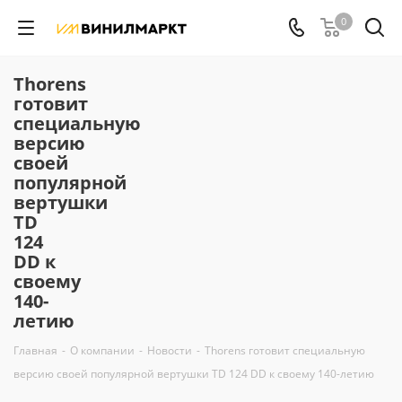
0
Thorens
готовит
специальную
версию
своей
популярной
вертушки
TD
124
DD к
своему
140-
летию
Главная
-
О компании
-
Новости
-
Thorens готовит специальную
версию своей популярной вертушки TD 124 DD к своему 140-летию