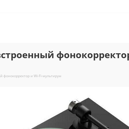
: встроенный фонокорректо
ый фонокорректор и Wi-Fi-мультирум