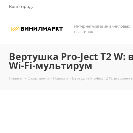
Ваш город:
Интернет-магазин виниловых
пластинок
Вертушка Pro-Ject T2 W
Wi-Fi-мультирум
Главная
-
О компании
-
Новости
-
Вертушка Pro-Ject T2 W: встроенн