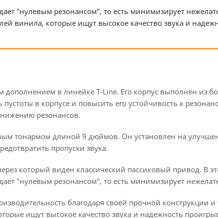
дает "нулевым резонансом", то есть минимизирует нежелате
ей винила, которые ищут высокое качество звука и надеж
 дополнением в линейке T-Line. Его корпус выполнен из б
ь пустоты в корпусе и повысить его устойчивость к резона
 снижению резонансов.
ым тонармом длиной 9 дюймов. Он установлен на улучше
редотвратить пропуски звука.
 через который виден классический пассиковый привод. В э
адает "нулевым резонансом", то есть минимизирует нежела
производительность благодаря своей прочной конструкции 
торые ищут высокое качество звука и надежность проигрыв