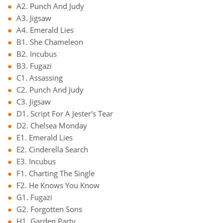
A2. Punch And Judy
A3. Jigsaw
A4. Emerald Lies
B1. She Chameleon
B2. Incubus
B3. Fugazi
C1. Assassing
C2. Punch And Judy
C3. Jigsaw
D1. Script For A Jester's Tear
D2. Chelsea Monday
E1. Emerald Lies
E2. Cinderella Search
E3. Incubus
F1. Charting The Single
F2. He Knows You Know
G1. Fugazi
G2. Forgotten Sons
H1. Garden Party