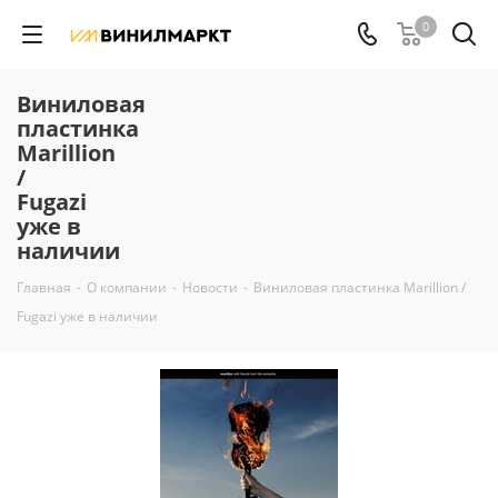
0
Виниловая
пластинка
Marillion
/
Fugazi
уже в
наличии
Главная
-
О компании
-
Новости
-
Виниловая пластинка Marillion /
Fugazi уже в наличии