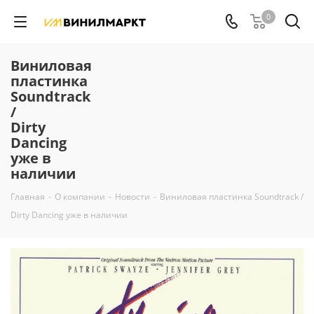
0
Виниловая
пластинка
Soundtrack
/
Dirty
Dancing
уже в
наличии
Главная
-
О компании
-
Новости
-
Виниловая пластинка Soundtrack /
Dirty Dancing уже в наличии