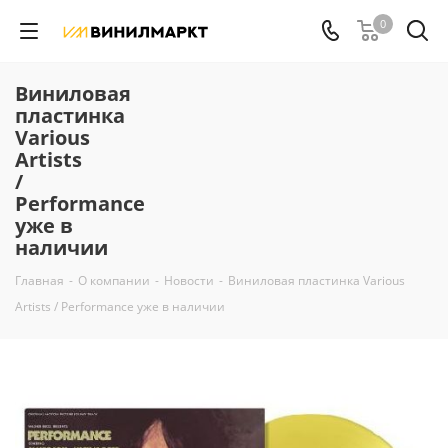
0
Виниловая
пластинка
Various
Artists
/
Performance
уже в
наличии
Главная
-
О компании
-
Новости
-
Виниловая пластинка Various
Artists / Performance уже в наличии