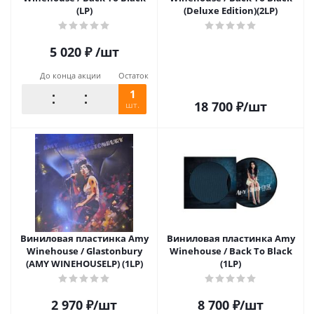
(LP)
(Deluxe Edition)(2LP)
5 020
₽
/шт
До конца акции
Остаток
1
18 700
₽
/шт
шт.
Виниловая пластинка Amy
Виниловая пластинка Amy
Winehouse / Glastonbury
Winehouse / Back To Black
(AMY WINEHOUSELP) (1LP)
(1LP)
2 970
₽
/шт
8 700
₽
/шт