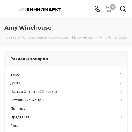
0
Amy Winehouse
Главная
-
Справочная информация
-
Исполнители
-
Amy Winehouse
Разделы товаров
Блюз
1
Джаз
2
Джаз и блюз на CD дисках
5
Остальные жанры.
3
Поп рок
1
Предзаказ.
3
Рок.
1