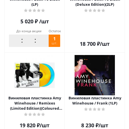
(LP)
(Deluxe Edition)(2LP)
5 020
₽
/шт
До конца акции
Остаток
1
18 700
₽
/шт
шт.
Виниловая пластинка Amy
Виниловая пластинка Amy
Winehouse / Remixes
Winehouse / Frank (1LP)
(Limited Edition)(Coloured
Vinyl)(2LP)
19 820
₽
/шт
8 230
₽
/шт