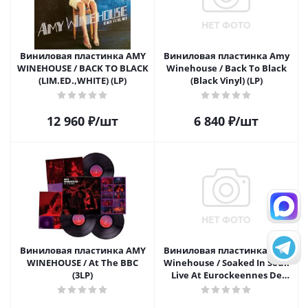
Виниловая пластинка AMY
Виниловая пластинка Amy
WINEHOUSE / BACK TO BLACK
Winehouse / Back To Black
(LIM.ED.,WHITE) (LP)
(Black Vinyl) (LP)
12 960
₽
/шт
6 840
₽
/шт
Виниловая пластинка AMY
Виниловая пластинка Amy
WINEHOUSE / At The BBC
Winehouse / Soaked In Soul:
(3LP)
Live At Eurockeennes De
Belfort. France. Jun 29Th 2007
- Fm Broadcast (1LP)