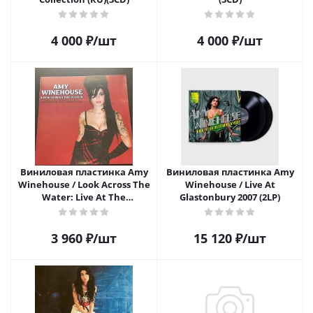
4 000
₽
/шт
4 000
₽
/шт
Виниловая пластинка Amy
Виниловая пластинка Amy
Winehouse / Look Across The
Winehouse / Live At
Water: Live At The
Glastonbury 2007 (2LP)
Tempodrom. Berlin. October
15Th. 2007 - Fm Broadcast
(1LP)
3 960
₽
/шт
15 120
₽
/шт