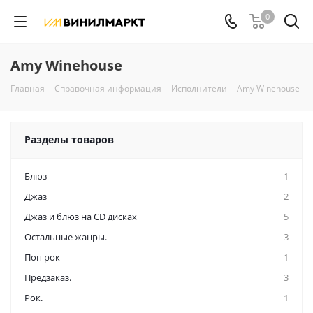
0
Amy Winehouse
Главная
-
Справочная информация
-
Исполнители
-
Amy Winehouse
Разделы товаров
Блюз
1
Джаз
2
Джаз и блюз на CD дисках
5
Остальные жанры.
3
Поп рок
1
Предзаказ.
3
Рок.
1