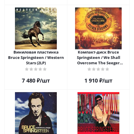
Виниловая пластинка
Компакт-диск Bruce
Bruce Springsteen / Western
Springsteen / We Shall
Stars (2LP)
Overcome The Seeger
Sessions - (2CD)
7 480
₽
/шт
1 910
₽
/шт