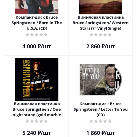
Компакт-диск Bruce
Виниловая пластинка
Springsteen / Born In The
Bruce Springsteen/ Western
U.S.A. (CD)
Stars (7" Vinyl Single)
4 000
₽
/шт
2 860
₽
/шт
Виниловая пластинка
Компакт-диск Bruce
Bruce Springsteen / One
Springsteen / Letter To You
night stand (gold marble
(CD)
vinyl) (1LP)
5 240
₽
/шт
1 860
₽
/шт