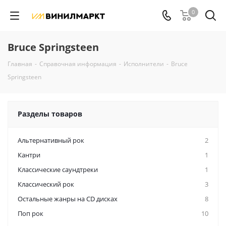
0
Bruce Springsteen
Главная
-
Справочная информация
-
Исполнители
-
Bruce
Springsteen
Разделы товаров
Альтернативный рок
2
Кантри
1
Классические саундтреки
1
Классический рок
3
Остальные жанры на CD дисках
8
Поп рок
10