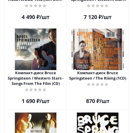
CLEAR VINYL) (1LP)
(Coloured Vinyl)(2LP)
4 490
₽
/шт
7 120
₽
/шт
Компакт-диск Bruce
Компакт-диск Bruce
Springsteen / Western Stars -
Springsteen / The Rising (1CD)
Songs From The Film (CD)
1 690
₽
/шт
870
₽
/шт