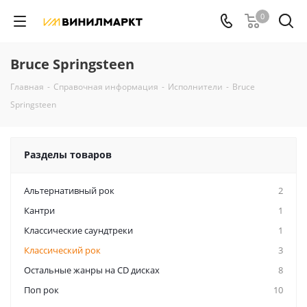
0
Bruce Springsteen
Главная
-
Справочная информация
-
Исполнители
-
Bruce
Springsteen
Разделы товаров
Альтернативный рок
2
Кантри
1
Классические саундтреки
1
Классический рок
3
Остальные жанры на CD дисках
8
Поп рок
10