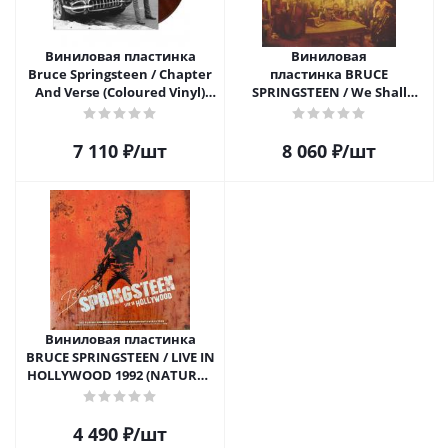
Виниловая пластинка
Виниловая
Bruce Springsteen / Chapter
пластинка BRUCE
And Verse (Coloured Vinyl)
SPRINGSTEEN / We Shall
(2LP)
Overcome: The Seeger
Sessions (2LP)
7 110
₽
/шт
8 060
₽
/шт
Виниловая пластинка
BRUCE SPRINGSTEEN / LIVE IN
HOLLYWOOD 1992 (NATURAL
CLEAR VINYL) (1LP)
4 490
₽
/шт