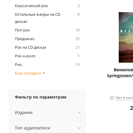
Классический рок
3
Остальные жанры на CD
8
дисках
Поп рок
10
Предзаказ.
25
Рок на CD дисках
27
Рок-н-ролл
1
Рок.
13
Винилов
Ещё 3 раздела
Springsteen/
Фильтр по параметрам
Нет в на
2
Издание
Тип аудиозаписи