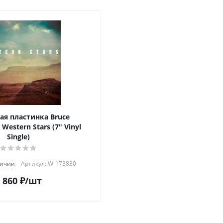
ая пластинка Bruce
 Western Stars (7" Vinyl
Single)
личии
Артикул: W-173830
 860
₽
/шт