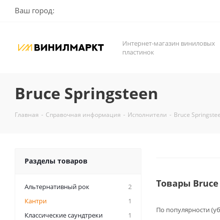
Ваш город:
Интернет-магазин виниловых
пластинок
Bruce Springsteen
Главная
-
Справочная информация
-
Исполнители
-
Bruce Springste
Разделы товаров
Товары Bruce
Альтернативный рок
2
Кантри
1
По популярности (у
Классические саундтреки
1