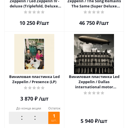
Zeppelin / Led Zeppelin IV -
Zeppelin / The Song Remains
deluxe (Triplefold, Deluxe)
The Same (Super Deluxe
(2LP)
Edition)(4LP+2CD+3DVD)
10 250
₽
/шт
46 750
₽
/шт
Виниловая пластинка Led
Виниловая пластинка Led
Zeppelin / Presence (LP)
Zeppelin / Dallas
international motor
speedway 1969 (clear) (2LP)
3 870
₽
/шт
До конца акции
Остаток
1
5 940
₽
/шт
шт.