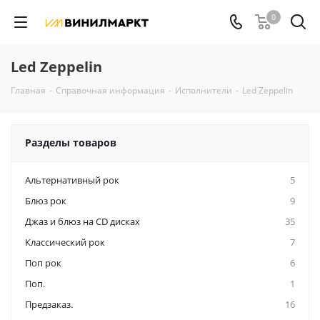
0
Led Zeppelin
Главная
-
Справочная информация
-
Исполнители
-
Led Zeppelin
Разделы товаров
Альтернативный рок
5
Блюз рок
9
Джаз и блюз на CD дисках
35
Классический рок
7
Поп рок
6
Поп.
1
Предзаказ.
16