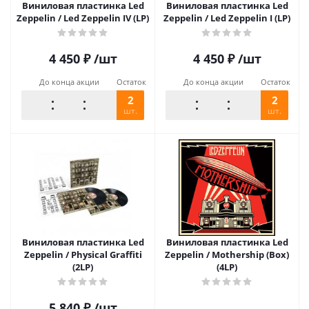
Виниловая пластинка Led
Виниловая пластинка Led
Zeppelin / Led Zeppelin IV (LP)
Zeppelin / Led Zeppelin I (LP)
4 450
₽
/шт
4 450
₽
/шт
До конца акции
Остаток
До конца акции
Остаток
2
2
шт.
шт.
Виниловая пластинка Led
Виниловая пластинка Led
Zeppelin / Physical Graffiti
Zeppelin / Mothership (Box)
(2LP)
(4LP)
5 840
₽
/шт