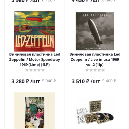
3 980
₽
/шт
4 450
₽
/шт
Виниловая пластинка Led
Виниловая пластинка Led
Zeppelin / Motor Speedway
Zeppelin / Live in usa 1969
1969 (Lime) (1LP)
vol.2 (1lp)
3 280
₽
/шт
3 510
₽
/шт
5 040
₽
5 400
₽