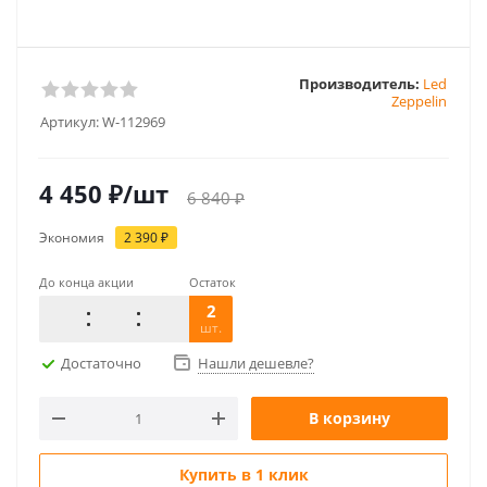
Производитель:
Led
Zeppelin
Артикул:
W-112969
4 450
₽
/шт
6 840
₽
Экономия
2 390
₽
До конца акции
Остаток
2
шт.
Достаточно
Нашли дешевле?
В корзину
Купить в 1 клик