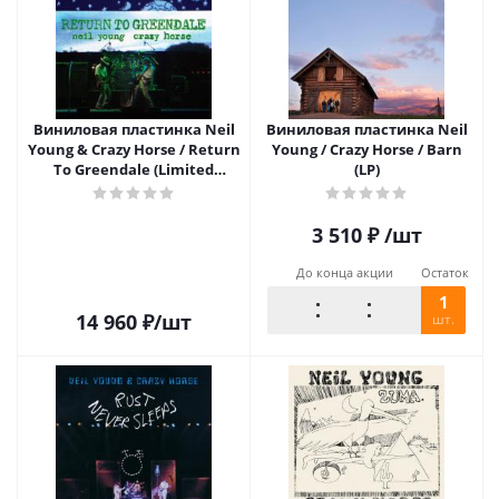
Виниловая пластинка Neil
Виниловая пластинка Neil
Young & Crazy Horse / Return
Young / Crazy Horse / Barn
To Greendale (Limited
(LP)
Edition Box Set)
(2LP+2CD+Blu-ray+DVD)
3 510
₽
/шт
До конца акции
Остаток
1
14 960
₽
/шт
шт.