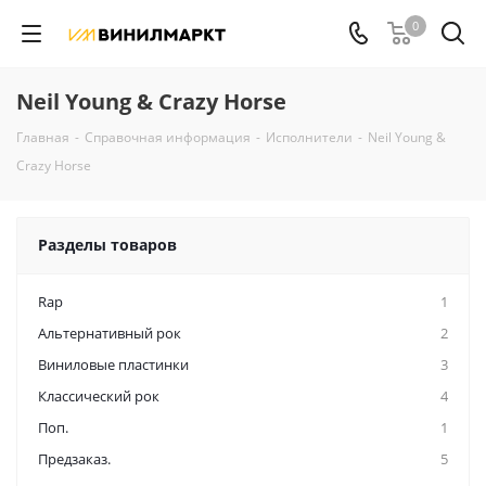
0
Neil Young & Crazy Horse
Главная
-
Справочная информация
-
Исполнители
-
Neil Young &
Crazy Horse
Разделы товаров
Rap
1
Альтернативный рок
2
Виниловые пластинки
3
Классический рок
4
Поп.
1
Предзаказ.
5