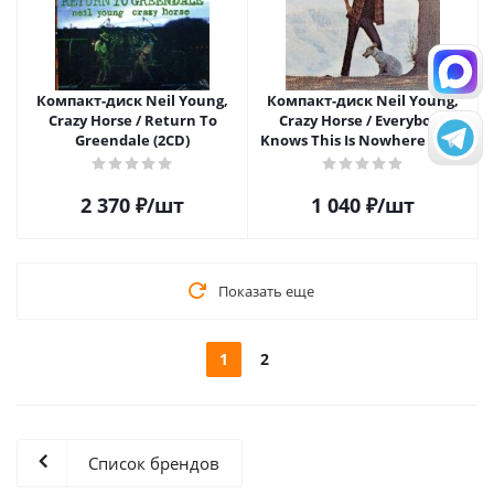
Компакт-диск Neil Young,
Компакт-диск Neil Young,
Crazy Horse / Return To
Crazy Horse / Everybody
Greendale (2CD)
Knows This Is Nowhere (1CD)
2 370
₽
/шт
1 040
₽
/шт
Показать еще
1
2
Список брендов