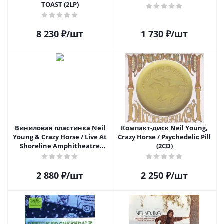
TOAST (2LP)
8 230
₽
/шт
1 730
₽
/шт
Виниловая пластинка Neil
Компакт-диск Neil Young,
Young & Crazy Horse / Live At
Crazy Horse / Psychedelic Pill
Shoreline Amphitheatre
(2CD)
Mountain View Ca October
1St 1994 (Green Vinyl) (1LP)
2 880
₽
/шт
2 250
₽
/шт