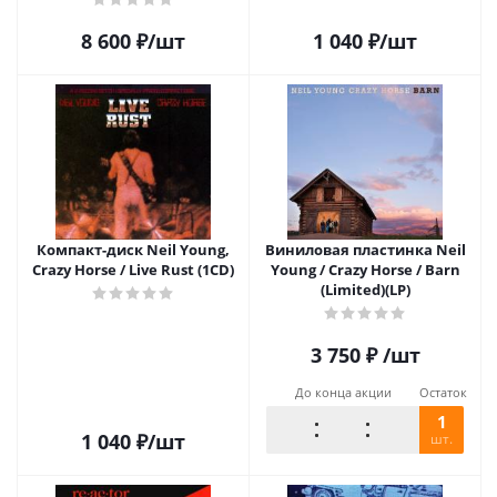
8 600
₽
/шт
1 040
₽
/шт
Компакт-диск Neil Young,
Виниловая пластинка Neil
Crazy Horse / Live Rust (1CD)
Young / Crazy Horse / Barn
(Limited)(LP)
3 750
₽
/шт
До конца акции
Остаток
1
1 040
₽
/шт
шт.