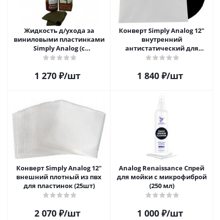
Жидкость д/ухода за
Конверт Simply Analog 12"
виниловыми пластинками
внутренний
Simply Analog (с
антистатический для
распылителем, 200 мл) и
пластинок (25шт)
салфетка
1 270
₽
/шт
1 840
₽
/шт
Конверт Simply Analog 12"
Analog Renaissance Спрей
внешний плотный из пвх
для мойки с микрофиброй
для пластинок (25шт)
(250 мл)
2 070
₽
/шт
1 000
₽
/шт