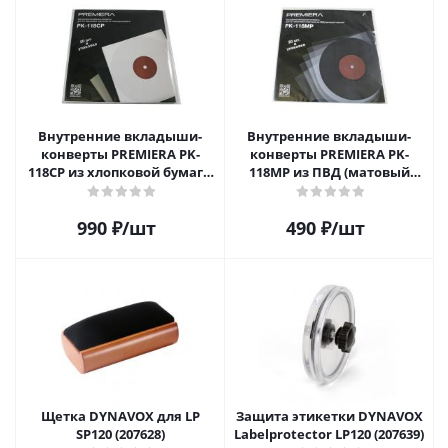
Внутренние вкладыши-
Внутренние вкладыши-
конверты PREMIERA PK-
конверты PREMIERA PK-
118CP из хлопковой бумаги
118MP из ПВД (матовый
для 12" виниловых
пластик) для 12" виниловых
пластинок 20 шт.
пластинок 20 шт.
990
₽
/шт
490
₽
/шт
Щетка DYNAVOX для LP
Защита этикетки DYNAVOX
SP120 (207628)
Labelprotector LP120 (207639)