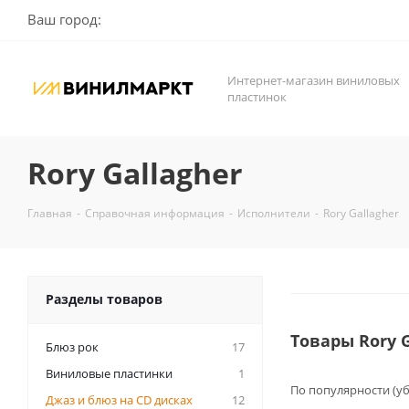
Ваш город:
Интернет-магазин виниловых
пластинок
Rory Gallagher
Главная
-
Справочная информация
-
Исполнители
-
Rory Gallagher
Разделы товаров
Товары Rory 
Блюз рок
17
Виниловые пластинки
1
По популярности (у
Джаз и блюз на CD дисках
12