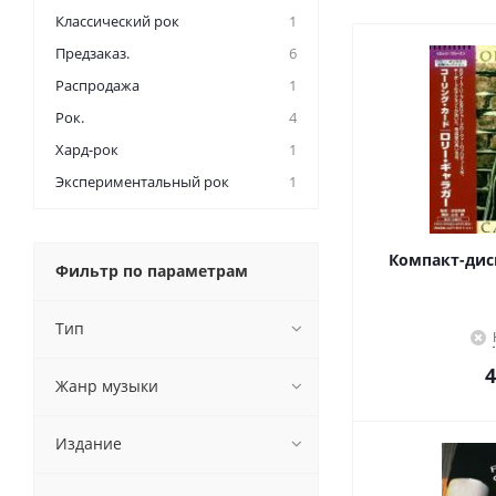
Классический рок
1
Предзаказ.
6
Распродажа
1
Рок.
4
Хард-рок
1
Экспериментальный рок
1
Компакт-диск 
Фильтр по параметрам
Тип
4
Жанр музыки
Издание