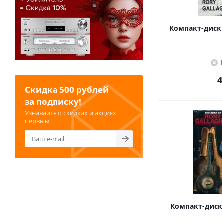
Компакт-диск R
4
Скидка 500 рублей
за подписку!
Узнавайте о скидках и акциях
первым
Компакт-диск R