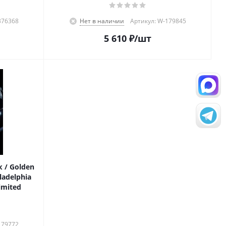
376368
Нет в наличии
Артикул: W-179845
5 610
₽
/шт
 / Golden
ladelphia
Limited
179772