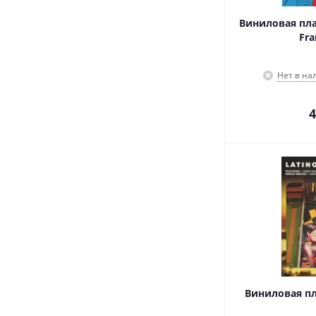
Виниловая пла
Fra
Нет в на
4
Виниловая пла