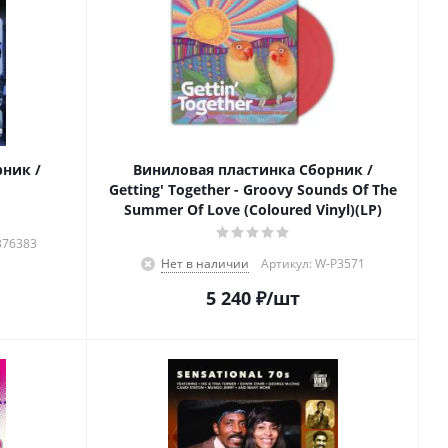
ник /
Виниловая пластинка Сборник /
Getting' Together - Groovy Sounds Of The
Summer Of Love (Coloured Vinyl)(LP)
376383
Нет в наличии
Артикул: W-P3571
5 240
₽
/шт