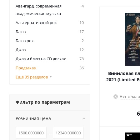
Авангард, современная
4
академическая музыка
Альтернативный рок
10
Блюз
17
Блюз рок
2
Джаз
12
Джаз и блюз на CD дисках
78
Предзаказ.
36
Виниловая пл
Ещё 35 разделов
2021 (Limited E
Нет в нал
Фильтр по параметрам
6
Розничная цена