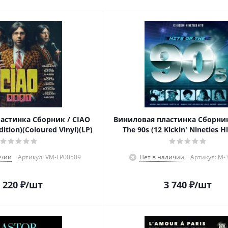
астинка Сборник / CIAO
Виниловая пластинка Сборник 
dition)(Coloured Vinyl)(LP)
The 90s (12 Kickin' Nineties Hi
ичии
Артикул: VM-LP00509
Нет в наличии
Артикул: M-
 220
₽
/шт
3 740
₽
/шт