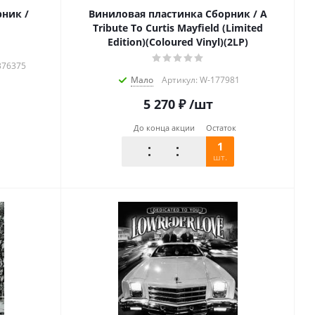
ник /
Виниловая пластинка Сборник / A
Tribute To Curtis Mayfield (Limited
Edition)(Coloured Vinyl)(2LP)
376375
Мало
Артикул: W-177981
5 270
₽
/шт
До конца акции
Остаток
1
шт.