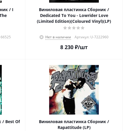
ик / I
Виниловая пластинка Сборник /
The
Dedicated To You - Lowrider Love
(Limited Edition)(Coloured Vinyl)(LP)
166525
Нет в наличии
Артикул: U-7222960
8 230
₽
/шт
/ Best Of
Виниловая пластинка Сборник /
Rapattitude (LP)