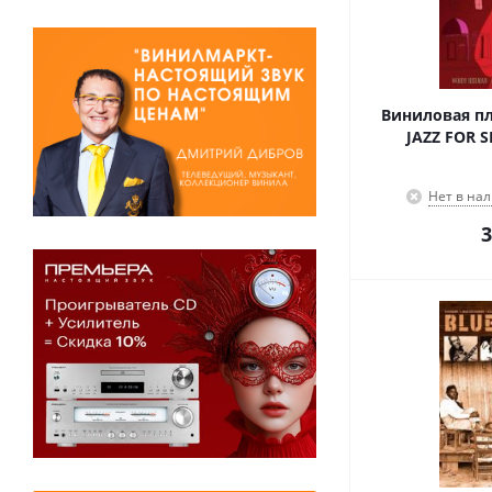
Виниловая пла
JAZZ FOR 
Нет в на
3