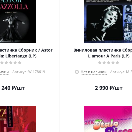
астинка Сборник / Astor
Виниловая пластинка Сбор
la: Libertango (LP)
L'amour A Paris (LP)
личии
Артикул: W-178619
Нет в наличии
Артикул: M-
 240
₽
/шт
2 990
₽
/шт