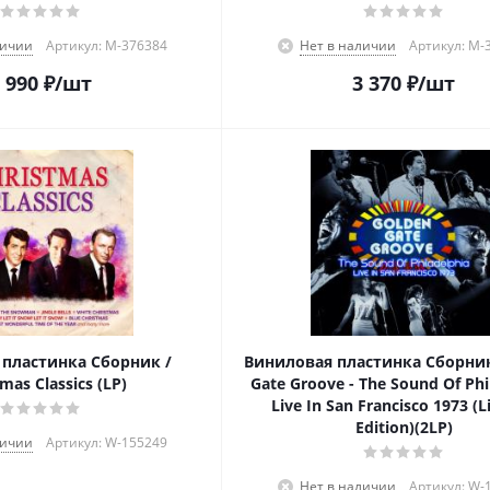
личии
Артикул: M-376384
Нет в наличии
Артикул: M-
 990
₽
/шт
3 370
₽
/шт
пластинка Сборник /
Виниловая пластинка Сборник
mas Classics (LP)
Gate Groove - The Sound Of Phi
Live In San Francisco 1973 (
Edition)(2LP)
личии
Артикул: W-155249
Нет в наличии
Артикул: W-