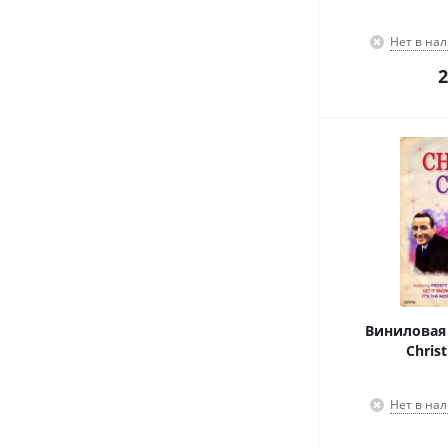
Нет в на
2
Виниловая 
Christ
Нет в на