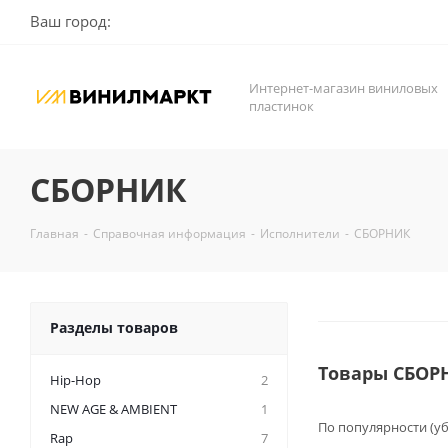
Ваш город:
Интернет-магазин виниловых
пластинок
СБОРНИК
Главная
-
Справочная информация
-
Исполнители
-
СБОРНИК
Разделы товаров
Товары СБОР
Hip-Hop
2
NEW AGE & AMBIENT
1
По популярности (у
Rap
7