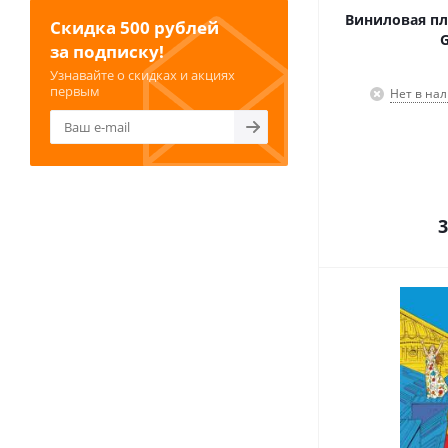
Виниловая пл
Скидка 500 рублей
G
за подписку!
Узнавайте о скидках и акциях
первым
Нет в на
3