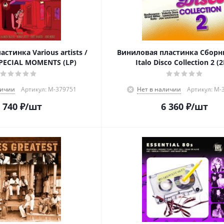
стинка Various artists /
Виниловая пластинка Сборни
SPECIAL MOMENTS (LP)
Italo Disco Collection 2 (2
личии
Артикул: M-379751
Нет в наличии
Артикул: M-
 740
₽
/шт
6 360
₽
/шт