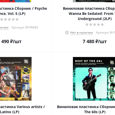
стинка Сборник / Psyche
Виниловая пластинка Сборн
nce, Vol. 5 (LP)
Wanna Be Sedated: From 
Underground (2LP)
личии
Артикул: W-P8483
Нет в наличии
Артикул: W-
 490
₽
/шт
7 480
₽
/шт
стинка Various artists /
Виниловая пластинка Сборник 
Latino (LP)
The 60s (LP)