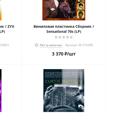
к / ZYX
Виниловая пластинка Сборник /
LP)
Sensational 70s (LP)
359851
Нет в наличии
Артикул: M-376388
3 370
₽
/шт