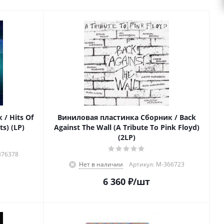
/ Hits Of
Виниловая пластинка Сборник / Back
ts) (LP)
Against The Wall (A Tribute To Pink Floyd)
(2LP)
376378
Нет в наличии
Артикул: M-366723
6 360
₽
/шт