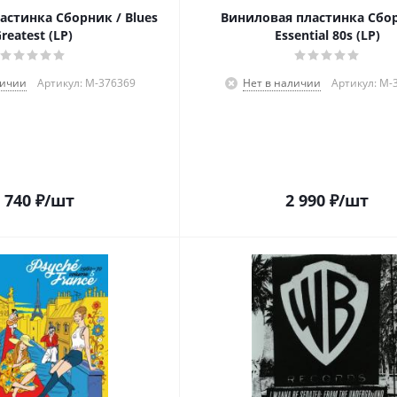
астинка Сборник / Blues
Виниловая пластинка Сбор
reatest (LP)
Essential 80s (LP)
личии
Артикул: M-376369
Нет в наличии
Артикул: M-
 740
₽
/шт
2 990
₽
/шт