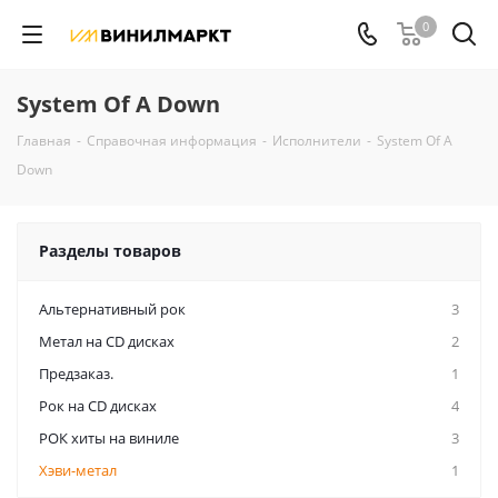
0
System Of A Down
Главная
-
Справочная информация
-
Исполнители
-
System Of A
Down
Разделы товаров
Альтернативный рок
3
Метал на CD дисках
2
Предзаказ.
1
Рок на CD дисках
4
РОК хиты на виниле
3
Хэви-метал
1