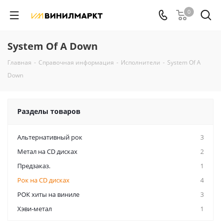
0
System Of A Down
Главная
-
Справочная информация
-
Исполнители
-
System Of A
Down
Разделы товаров
Альтернативный рок
3
Метал на CD дисках
2
Предзаказ.
1
Рок на CD дисках
4
РОК хиты на виниле
3
Хэви-метал
1