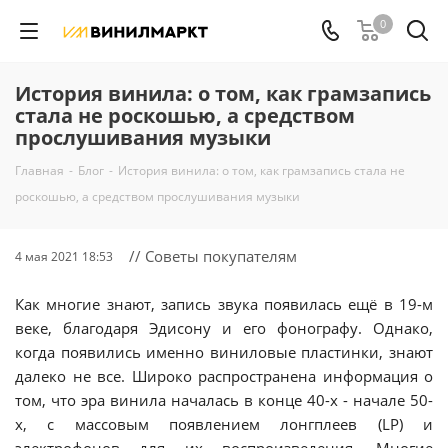
0
История винила: о том, как грамзапись
стала не роскошью, а средством
прослушивания музыки
Главная
-
Блог
-
История винила: о том, как грамзапись стала не
роскошью, а средством прослушивания музыки
// Советы покупателям
4 мая 2021 18:53
Как многие знают, запись звука появилась ещё в 19-м
веке, благодаря Эдисону и его фонографу. Однако,
когда появились именно виниловые пластинки, знают
далеко не все. Широко распространена информация о
том, что эра винила началась в конце 40-х - начале 50-
х, с массовым появлением лонгплеев (LP) и