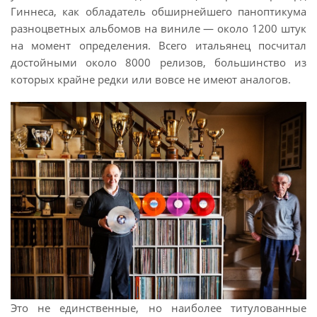
Гиннеса, как обладатель обширнейшего паноптикума
разноцветных альбомов на виниле — около 1200 штук
на момент определения. Всего итальянец посчитал
достойными около 8000 релизов, большинство из
которых крайне редки или вовсе не имеют аналогов.
Это не единственные, но наиболее титулованные