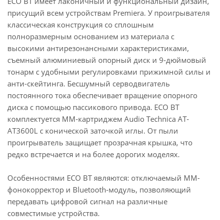
ECO BT имеет лаконичный и функциональный дизайн,
присущий всем устройствам Premiera. У проигрывателя
классическая конструкция со сплошным
полноразмерным основанием из материала с
высокими антирезонансными характеристиками,
съемный алюминиевый опорный диск и 9-дюймовый
тонарм с удобными регулировками прижимной силы и
анти-скейтинга. Бесшумный серводвигатель
постоянного тока обеспечивает вращение опорного
диска с помощью пассикового привода. ECO BT
комплектуется ММ-картриджем Audio Technica AT-
AT3600L с конической заточкой иглы. От пыли
проигрыватель защищает прозрачная крышка, что
редко встречается и на более дорогих моделях.
Особенностями ECO BT являются: отключаемый ММ-
фонокорректор и Bluetooth-модуль, позволяющий
передавать цифровой сигнал на различные
совместимые устройства.