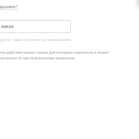
дешевле?
 заказ
тся с вами и уточнят условия заказа
ена действительна только для интернет-магазина и может
тличаться от цен в розничных магазинах