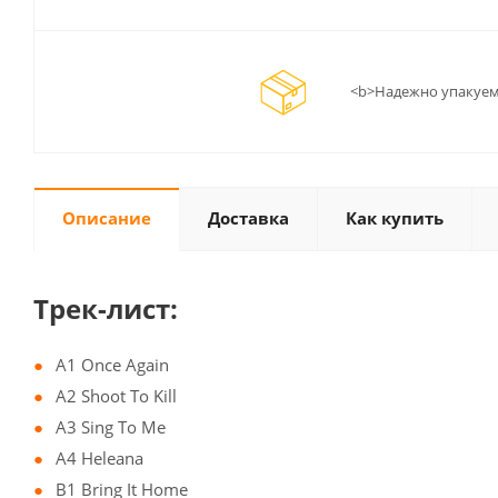
<b>Надежно упакуем
Описание
Доставка
Как купить
Трек-лист:
A1 Once Again
A2 Shoot To Kill
A3 Sing To Me
A4 Heleana
B1 Bring It Home