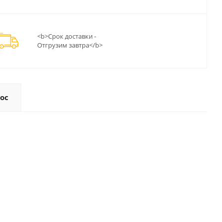
<b>Срок доставки -
Отгрузим завтра</b>
ос