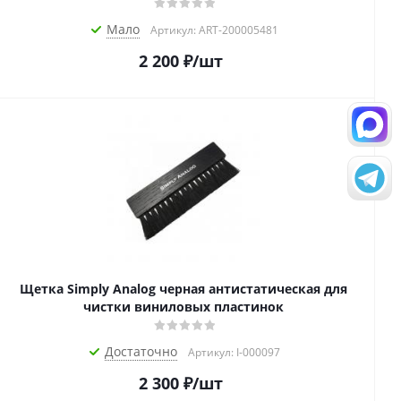
Мало
Артикул: ART-200005481
2 200
₽
/шт
Щетка Simply Analog черная антистатическая для
чистки виниловых пластинок
Достаточно
Артикул: I-000097
2 300
₽
/шт