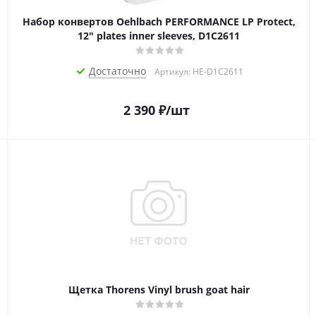
Набор конвертов Oehlbach PERFORMANCE LP Protect,
12" plates inner sleeves, D1C2611
Достаточно
Артикул: HE-D1C2611
2 390
₽
/шт
Щетка Thorens Vinyl brush goat hair