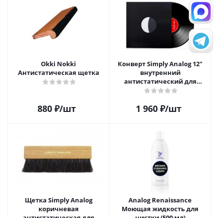
Okki Nokki
Конверт Simply Analog 12"
Антистатическая щетка
внутренний
антистатический для
пластинок (25 шт)
880
₽
/шт
1 960
₽
/шт
Щетка Simply Analog
Analog Renaissance
коричневая
Моющая жидкость для
антистатическая для
чистки (500 мл)