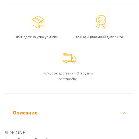
<b>Надежно упакуем</b>
<b>Официальный дилер</b>
<b>Срок доставки - Отгрузим
завтра</b>
Описание
SIDE ONE