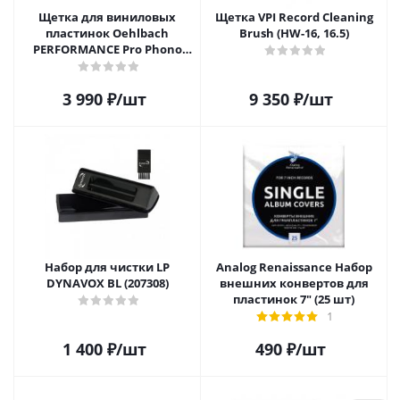
Щетка для виниловых
Щетка VPI Record Cleaning
пластинок Oehlbach
Brush (HW-16, 16.5)
PERFORMANCE Pro Phono
Brush, Record Brush,
D1C2614
3 990
₽
/шт
9 350
₽
/шт
Набор для чистки LP
Analog Renaissance Набор
DYNAVOX BL (207308)
внешних конвертов для
пластинок 7" (25 шт)
1
1 400
₽
/шт
490
₽
/шт