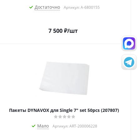
Достаточно
Артикул: A-6800155
7 500
₽
/шт
Пакеты DYNAVOX для Single 7" set 50pcs (207807)
Мало
Артикул: ART-200006228