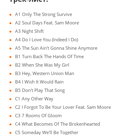
A1 Only The Strong Survive
A2 Soul Days Feat. Sam Moore
A3 Night Shift
A4 Do I Love You (Indeed I Do)
A5 The Sun Ain't Gonna Shine Anymore
B1 Turn Back The Hands Of Time
B2 When She Was My Girl
B3 Hey, Western Union Man
B4 I Wish It Would Rain
B5 Don't Play That Song
C1 Any Other Way
C2 I Forgot To Be Your Lover Feat. Sam Moore
C3 7 Rooms Of Gloom
C4 What Becomes Of The Brokenhearted
C5 Someday We'll Be Together