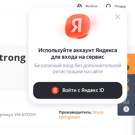
Войти
Поиск
ong survive - orbit
0
0
0
Производитель:
Bruce
ртикул:
VM-8753701
Springsteen