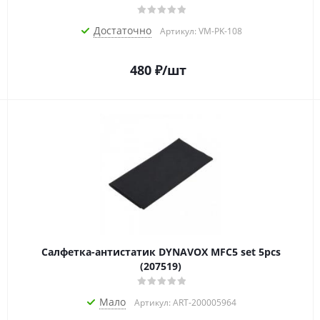
Достаточно
Артикул: VM-PK-108
480
₽
/шт
Салфетка-aнтистатик DYNAVOX MFC5 set 5pcs
(207519)
Мало
Артикул: ART-200005964