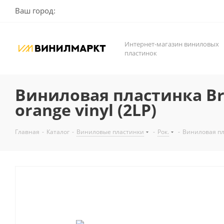
Ваш город:
Интернет-магазин виниловых
пластинок
Виниловая пластинка Bruce
orange vinyl (2LP)
Главная
-
Каталог
-
Виниловые пластинки
-
Рок.
-
Виниловая плас