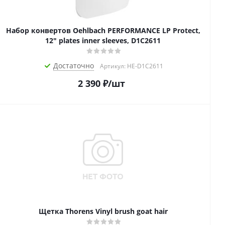
Набор конвертов Oehlbach PERFORMANCE LP Protect,
12" plates inner sleeves, D1C2611
Достаточно
Артикул: HE-D1C2611
2 390
₽
/шт
Щетка Thorens Vinyl brush goat hair