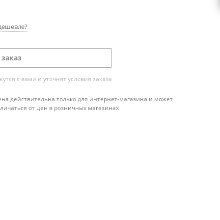
дешевле?
 заказ
тся с вами и уточнят условия заказа
ена действительна только для интернет-магазина и может
тличаться от цен в розничных магазинах