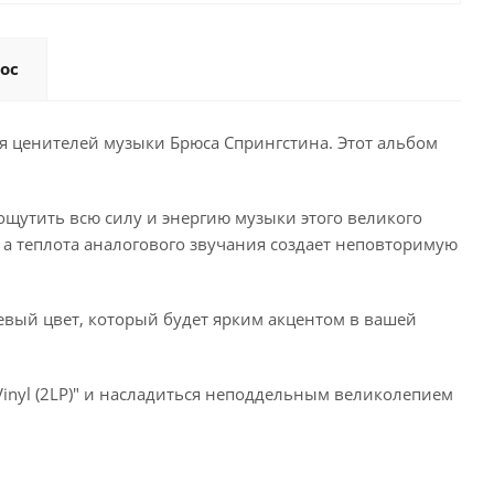
ос
а для ценителей музыки Брюса Спрингстина. Этот альбом
ть ощутить всю силу и энергию музыки этого великого
а теплота аналогового звучания создает неповторимую
нжевый цвет, который будет ярким акцентом в вашей
e Vinyl (2LP)" и насладиться неподдельным великолепием