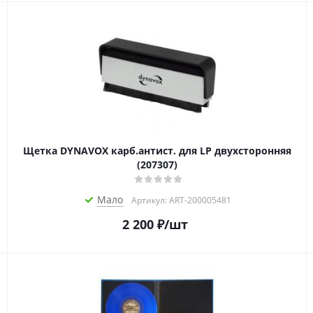
Щетка DYNAVOX карб.антист. для LP двухсторонняя
(207307)
Мало
Артикул: ART-200005481
2 200
₽
/шт