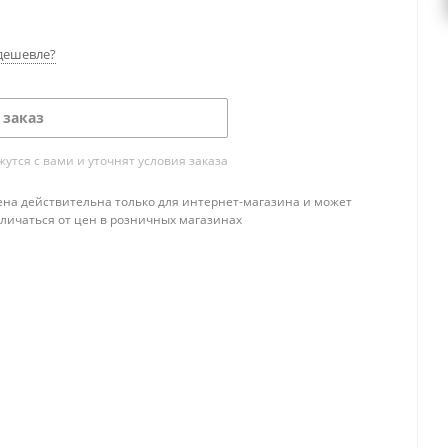
дешевле?
 заказ
тся с вами и уточнят условия заказа
ена действительна только для интернет-магазина и может
тличаться от цен в розничных магазинах