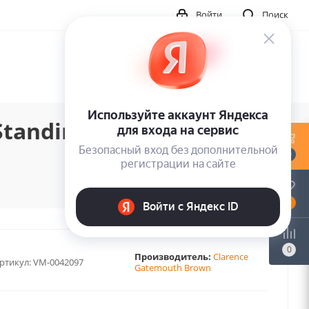
Войти
Поиск
Standing My Ground
0
0
0
Производитель:
Clarence
ртикул:
VM-0042097
Gatemouth Brown