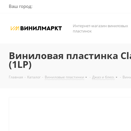
Ваш город:
Интернет-магазин виниловых
пластинок
Виниловая пластинка Cla
(1LP)
Главная
-
Каталог
-
Виниловые пластинки
-
Джаз и блюз.
-
Вини