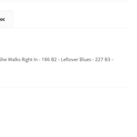
ос
he Walks Right In - 186 B2 - Leftover Blues - 227 B3 -