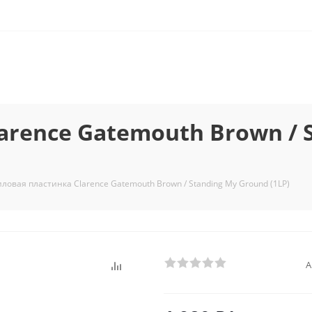
rence Gatemouth Brown / 
ловая пластинка Clarence Gatemouth Brown / Standing My Ground (1LP)
А