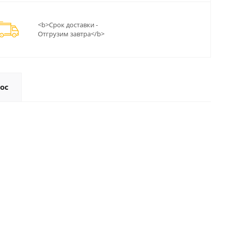
<b>Срок доставки -
Отгрузим завтра</b>
ос