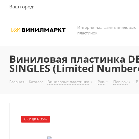
Ваш город:
Интернет-магазин виниловых
пластинок
Виниловая пластинка DE
SINGLES (Limited Numbere
Главная
-
Каталог
-
Виниловые пластинки
-
Рок.
-
Поп рок
-
В
СКИДКА 35%