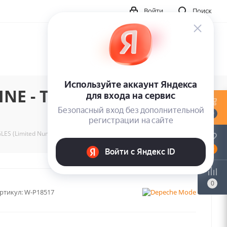
Войти
Поиск
E - THE 12 INCHES
0
 (Limited Numbered Edition) (6LP)
0
0
ртикул:
W-P18517