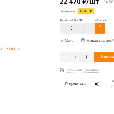
22 470
₽
/шт
34 56
Экономия
12 090
₽
До конца акции
Остаток
1
шт.
Мало
Нашли дешевле?
В корз
Рассчитать доставку
Ц
Поделиться
о