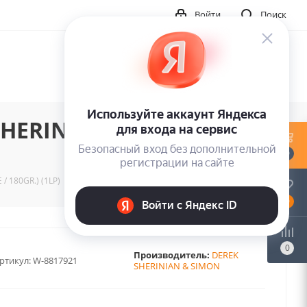
Войти
Поиск
ERINIAN/PHILLIPS.. -
0
/ 180GR.) (1LP)
0
0
Производитель:
DEREK
ртикул:
W-8817921
SHERINIAN & SIMON