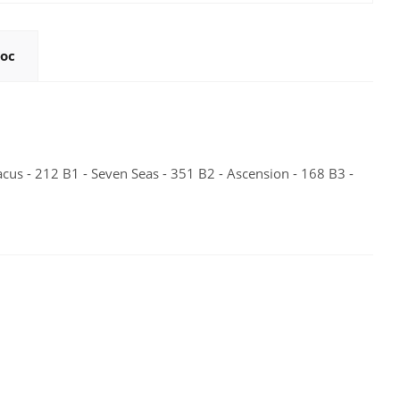
ос
acus - 212 B1 - Seven Seas - 351 B2 - Ascension - 168 B3 -