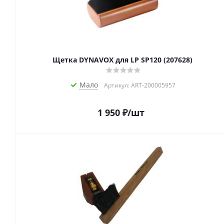
Щетка DYNAVOX для LP SP120 (207628)
Мало
Артикул: ART-200005957
1 950
₽
/шт