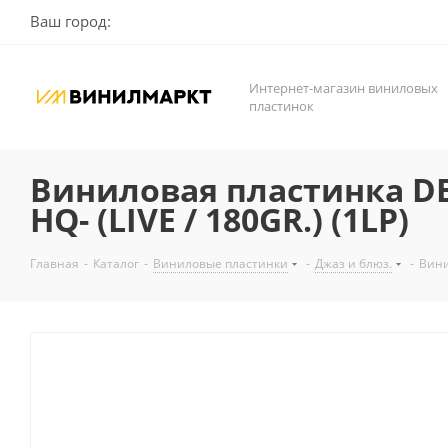
Ваш город:
Интернет-магазин виниловых
пластинок
Виниловая пластинка DER
HQ- (LIVE / 180GR.) (1LP)
Главная
-
Каталог
-
Виниловые пластинки
-
Джаз и блюз.
-
Вини