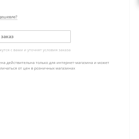
дешевле?
 заказ
тся с вами и уточнят условия заказа
ена действительна только для интернет-магазина и может
тличаться от цен в розничных магазинах