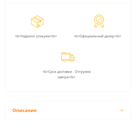
<b>Надежно упакуем</b>
<b>Официальный дилер</b>
<b>Срок доставки - Отгрузим
завтра</b>
Описание