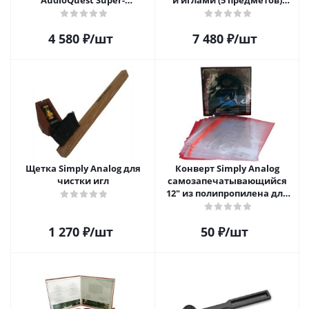
AudioQuest Super-
и иглами (5 предметов)
Conductive Anti-Static
SAVC003
Record Brush
4 580
₽
/шт
7 480
₽
/шт
Щетка Simply Analog для
Конверт Simply Analog
чистки игл
самозапечатывающийся
12" из полипропилена для
пластинок
1 270
₽
/шт
50
₽
/шт