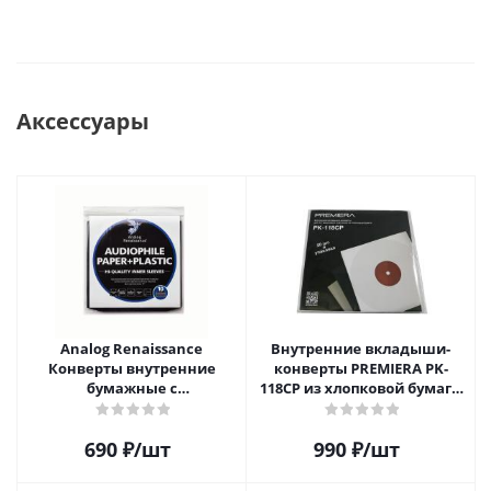
Аксессуары
Analog Renaissance
Внутренние вкладыши-
Конверты внутренние
конверты PREMIERA PK-
бумажные с
118CP из хлопковой бумаги
антистатическим пакетом
для 12" виниловых
для грампластинок 12"
пластинок 20 шт.
690
₽
/шт
990
₽
/шт
Audiophile Paper+Plastic (10
шт)