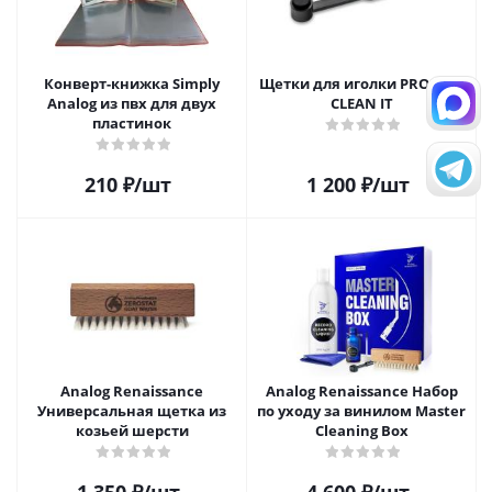
Конверт-книжка Simply
Щетки для иголки PRO-JECT
Analog из пвх для двух
CLEAN IT
пластинок
210
₽
/шт
1 200
₽
/шт
Analog Renaissance
Analog Renaissance Набор
Универсальная щетка из
по уходу за винилом Master
козьей шерсти
Cleaning Box