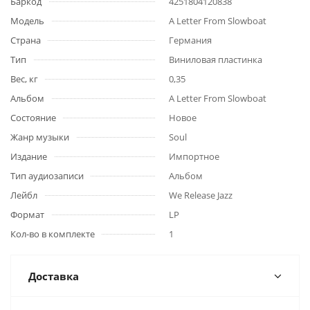
Баркод
4251804120838
Модель
A Letter From Slowboat
Страна
Германия
Тип
Виниловая пластинка
Вес, кг
0,35
Альбом
A Letter From Slowboat
Состояние
Новое
Жанр музыки
Soul
Издание
Импортное
Тип аудиозаписи
Альбом
Лейбл
We Release Jazz
Формат
LP
Кол-во в комплекте
1
Доставка