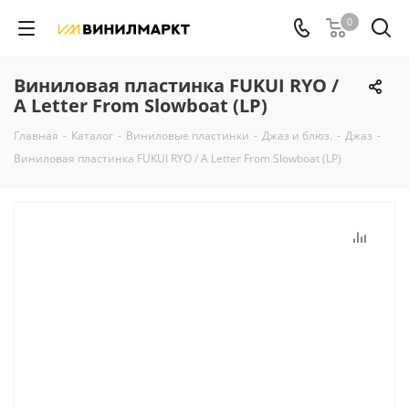
0
Виниловая пластинка FUKUI RYO /
A Letter From Slowboat (LP)
Главная
-
Каталог
-
Виниловые пластинки
-
Джаз и блюз.
-
Джаз
-
Виниловая пластинка FUKUI RYO / A Letter From Slowboat (LP)