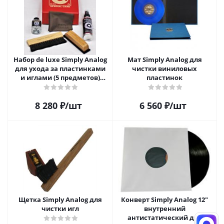
Набор de luxe Simply Analog
Мат Simply Analog для
для ухода за пластинками
чистки виниловых
и иглами (5 предметов)
пластинок
SAVC008
8 280
₽
/шт
6 560
₽
/шт
Щетка Simply Analog для
Конверт Simply Analog 12"
чистки игл
внутренний
антистатический для