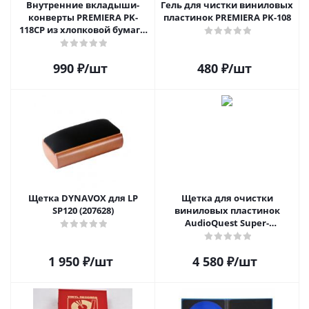
Внутренние вкладыши-
Гель для чистки виниловых
конверты PREMIERA PK-
пластинок PREMIERA PK-108
118CP из хлопковой бумаги
для 12" виниловых
пластинок 20 шт.
990
₽
/шт
480
₽
/шт
Щетка DYNAVOX для LP
Щетка для очистки
SP120 (207628)
виниловых пластинок
AudioQuest Super-
Conductive Anti-Static
Record Brush
1 950
₽
/шт
4 580
₽
/шт