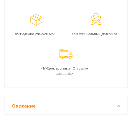
<b>Надежно упакуем</b>
<b>Официальный дилер</b>
<b>Срок доставки - Отгрузим
завтра</b>
Описание