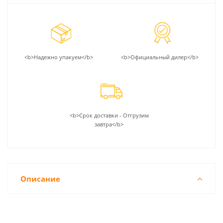
<b>Надежно упакуем</b>
<b>Официальный дилер</b>
<b>Срок доставки - Отгрузим
завтра</b>
Описание