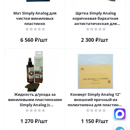
Мат Simply Analog для
Щетка Simply Analog
чистки виниловых
коричневая бархатная
пластинок
антистатическая для
чистки виниловых
пластинок
6 560
₽
/шт
2 300
₽
/шт
Жидкость д/ухода за
Конверт Simply Analog 12"
виниловыми пластинками
внешний прочный из
Simply Analog (с
полиэтилена для пластинок
распылителем, 200 мл) и
(25шт)
салфетка
1 270
₽
/шт
1 150
₽
/шт