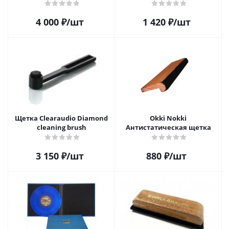
DELUXE
Velvet Brush, AR-7152, White
4 000
₽
/шт
1 420
₽
/шт
Щетка Clearaudio Diamond
Okki Nokki
cleaning brush
Антистатическая щетка
3 150
₽
/шт
880
₽
/шт