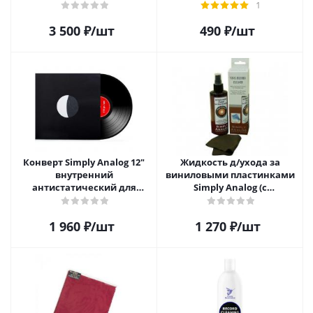
brush
1
3 500
₽
/шт
490
₽
/шт
Конверт Simply Analog 12"
Жидкость д/ухода за
внутренний
виниловыми пластинками
антистатический для
Simply Analog (с
пластинок (25 шт)
распылителем, 200 мл) и
салфетка
1 960
₽
/шт
1 270
₽
/шт