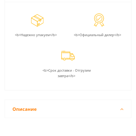
<b>Надежно упакуем</b>
<b>Официальный дилер</b>
<b>Срок доставки - Отгрузим
завтра</b>
Описание