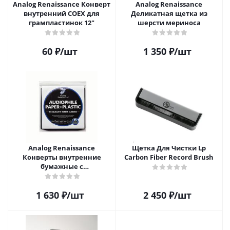
Analog Renaissance Конверт
Analog Renaissance
внутренний COEX для
Деликатная щетка из
грампластинок 12"
шерсти мериноса
60
₽
/шт
1 350
₽
/шт
Analog Renaissance
Щетка Для Чистки Lp
Конверты внутренние
Carbon Fiber Record Brush
бумажные с
антистатическим пакетом
для грампластинок 12"
1 630
₽
/шт
2 450
₽
/шт
Audiophile Paper+Plastic (25
шт)