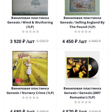
Виниловая пластинка
Виниловая пластинка
Genesis / Wind & Wuthering
Genesis / Selling England By
(1LP)
The Pound (1LP)
3 920
₽
/шт
4 450
₽
/шт
6 030
₽
6 840
₽
Виниловая пластинка
Виниловая пластинка
Genesis / Nursery Crime (1LP)
Genesis / Genesis (2007
Remaster) (1LP)
4 680
₽
/шт
4 570
₽
/шт
7 200
₽
7 020
₽