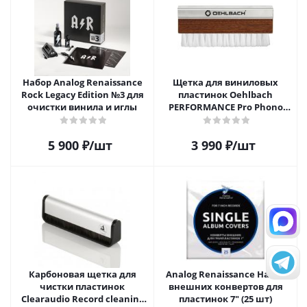
Набор Analog Renaissance
Щетка для виниловых
Rock Legacy Edition №3 для
пластинок Oehlbach
очистки винила и иглы
PERFORMANCE Pro Phono
Brush, Record Brush,
D1C2614
5 900
₽
/шт
3 990
₽
/шт
Карбоновая щетка для
Analog Renaissance Набор
чистки пластинок
внешних конвертов для
Clearaudio Record cleaning
пластинок 7" (25 шт)