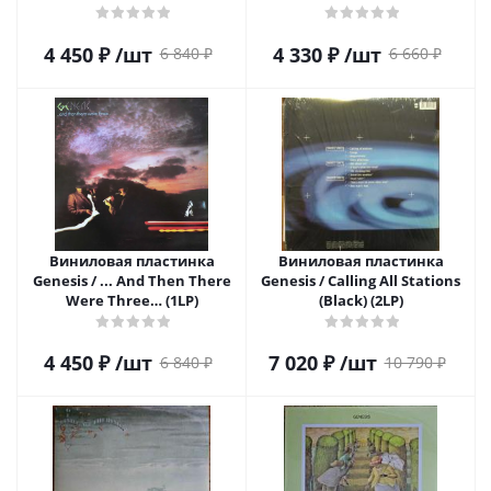
4 450
₽
/шт
4 330
₽
/шт
6 840
₽
6 660
₽
Виниловая пластинка
Виниловая пластинка
Genesis / ... And Then There
Genesis / Calling All Stations
Were Three… (1LP)
(Black) (2LP)
4 450
₽
/шт
7 020
₽
/шт
6 840
₽
10 790
₽