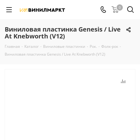
0
Виниловая пластинка Genesis / Live
At Knebworth (V12)
Главная
-
Каталог
-
Виниловые пластинки
-
Рок.
-
Фолк-рок
-
Виниловая пластинка Genesis / Live At Knebworth (V12)