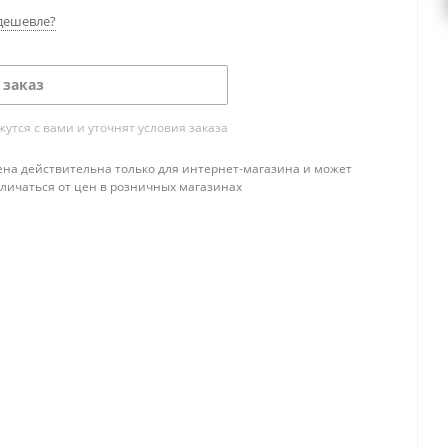
дешевле?
 заказ
тся с вами и уточнят условия заказа
ена действительна только для интернет-магазина и может
тличаться от цен в розничных магазинах