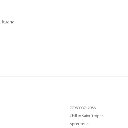
. Ituana
7798093712056
Chill In Saint Tropez
Аргентина