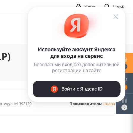
Войти
Поиск
LP)
0
0
ртикул:
M-392129
Производитель:
Ituana
0