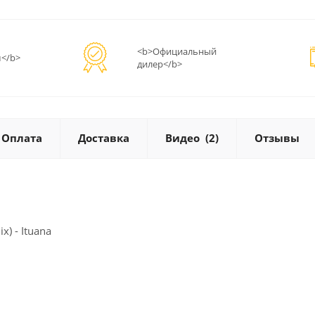
<b>Официальный
</b>
дилер</b>
Оплата
Доставка
Видео
(2)
Отзывы
x) - Ituana