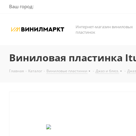
Ваш город:
Интернет-магазин виниловых
пластинок
Виниловая пластинка Ituan
Главная
-
Каталог
-
Виниловые пластинки
-
Джаз и блюз.
-
Джа