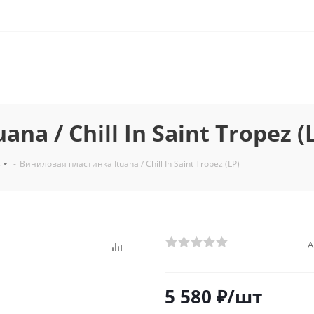
a / Chill In Saint Tropez (
з
-
Виниловая пластинка Ituana / Chill In Saint Tropez (LP)
А
5 580
₽
/шт