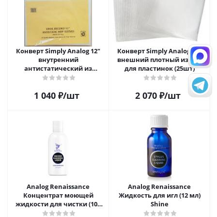
Конверт Simply Analog 12"
Конверт Simply Analog 12"
внутренний
внешний плотный из пвх
антистатический из
для пластинок (25шт)
полиэтилена для пластинок
(25шт)
1 040
₽
/шт
2 070
₽
/шт
Analog Renaissance
Analog Renaissance
Концентрат моющей
Жидкость для игл (12 мл)
жидкости для чистки (100
Shine
мл)