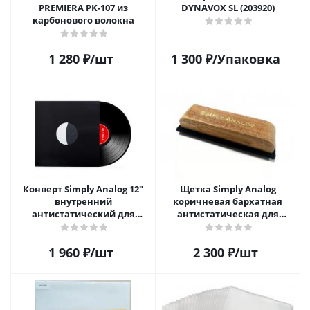
PREMIERA PK-107 из
DYNAVOX SL (203920)
карбонового волокна
1 280
₽
/шт
1 300
₽
/Упаковка
Конверт Simply Analog 12"
Щетка Simply Analog
внутренний
коричневая бархатная
антистатический для
антистатическая для
пластинок (25 шт)
чистки виниловых
пластинок
1 960
₽
/шт
2 300
₽
/шт