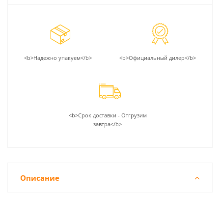
<b>Надежно упакуем</b>
<b>Официальный дилер</b>
<b>Срок доставки - Отгрузим
завтра</b>
Описание