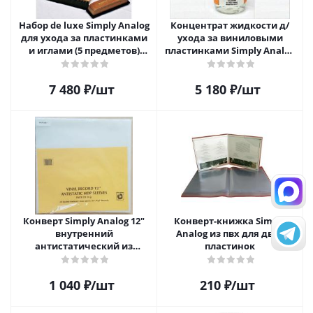
Набор de luxe Simply Analog
Концентрат жидкости д/
для ухода за пластинками
ухода за виниловыми
и иглами (5 предметов)
пластинками Simply Analog
SAVC005
200мл
7 480
₽
/шт
5 180
₽
/шт
Конверт Simply Analog 12"
Конверт-книжка Simply
внутренний
Analog из пвх для двух
антистатический из
пластинок
полиэтилена для пластинок
(25шт)
1 040
₽
/шт
210
₽
/шт