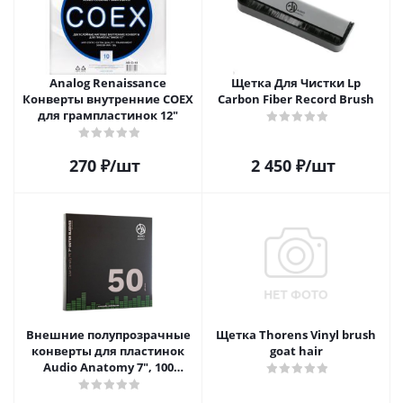
Analog Renaissance
Щетка Для Чистки Lp
Конверты внутренние COEX
Carbon Fiber Record Brush
для грампластинок 12"
270
₽
/шт
2 450
₽
/шт
Внешние полупрозрачные
Щетка Thorens Vinyl brush
конверты для пластинок
goat hair
Audio Anatomy 7", 100
микрон, полиэтилен (50 шт)