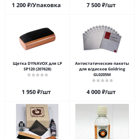
1 200
₽
/Упаковка
7 500
₽
/шт
Щетка DYNAVOX для LP
Антистатические пакеты
SP120 (207628)
для в/дисков Goldring
GL0205M
1 950
₽
/шт
4 000
₽
/шт