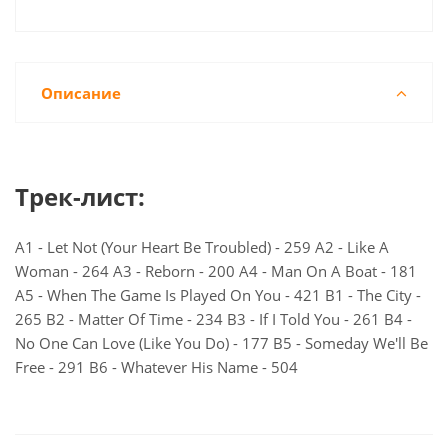
Описание
Трек-лист:
A1 - Let Not (Your Heart Be Troubled) - 259 A2 - Like A
Woman - 264 A3 - Reborn - 200 A4 - Man On A Boat - 181
A5 - When The Game Is Played On You - 421 B1 - The City -
265 B2 - Matter Of Time - 234 B3 - If I Told You - 261 B4 -
No One Can Love (Like You Do) - 177 B5 - Someday We'll Be
Free - 291 B6 - Whatever His Name - 504