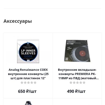
Аксессуары
Analog Renaissance COEX
Внутренние вкладыши-
внутренние конверты (25
конверты PREMIERA PK-
шт) для пластинок 12"
118MP из ПВД (матовый
пластик) для 12" виниловых
пластинок 20 шт.
650
₽
/шт
490
₽
/шт