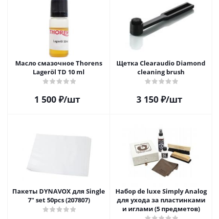
Масло смазочное Thorens
Щетка Clearaudio Diamond
Lageröl TD 10 ml
cleaning brush
1 500
₽
/шт
3 150
₽
/шт
Пакеты DYNAVOX для Single
Набор de luxe Simply Analog
7" set 50pcs (207807)
для ухода за пластинками
и иглами (5 предметов)