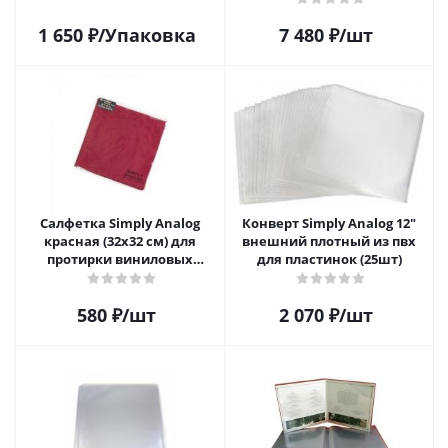
1 650
₽
/Упаковка
7 480
₽
/шт
Салфетка Simply Analog
Конверт Simply Analog 12"
красная (32х32 см) для
внешний плотный из пвх
протирки виниловых
для пластинок (25шт)
пластинок из микрофибры
580
₽
/шт
2 070
₽
/шт