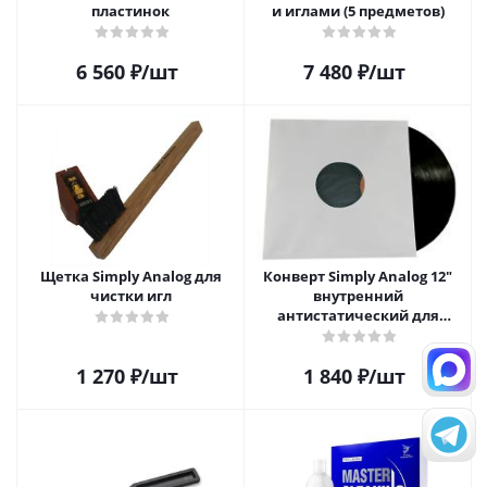
пластинок
и иглами (5 предметов)
6 560
₽
/шт
7 480
₽
/шт
Щетка Simply Analog для
Конверт Simply Analog 12"
чистки игл
внутренний
антистатический для
пластинок (25шт)
1 270
₽
/шт
1 840
₽
/шт