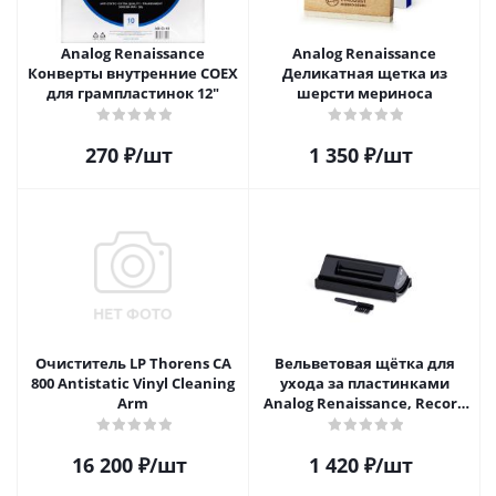
Analog Renaissance
Analog Renaissance
Конверты внутренние COEX
Деликатная щетка из
для грампластинок 12"
шерсти мериноса
270
₽
/шт
1 350
₽
/шт
Очиститель LP Thorens CA
Вельветовая щётка для
800 Antistatic Vinyl Cleaning
ухода за пластинками
Arm
Analog Renaissance, Record
Velvet Brush, AR-7151, Black
16 200
₽
/шт
1 420
₽
/шт