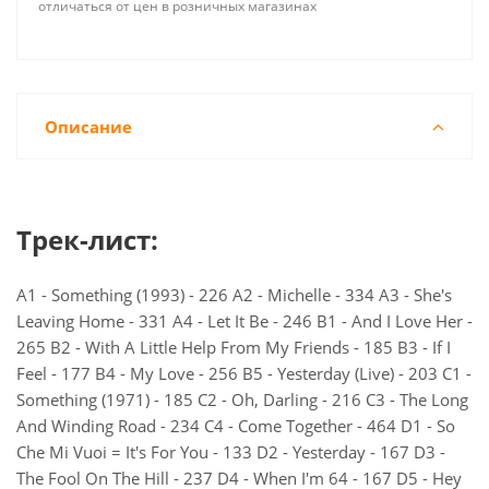
отличаться от цен в розничных магазинах
Описание
Трек-лист:
A1 - Something (1993) - 226 A2 - Michelle - 334 A3 - She's
Leaving Home - 331 A4 - Let It Be - 246 B1 - And I Love Her -
265 B2 - With A Little Help From My Friends - 185 B3 - If I
Feel - 177 B4 - My Love - 256 B5 - Yesterday (Live) - 203 C1 -
Something (1971) - 185 C2 - Oh, Darling - 216 C3 - The Long
And Winding Road - 234 C4 - Come Together - 464 D1 - So
Che Mi Vuoi = It's For You - 133 D2 - Yesterday - 167 D3 -
The Fool On The Hill - 237 D4 - When I'm 64 - 167 D5 - Hey