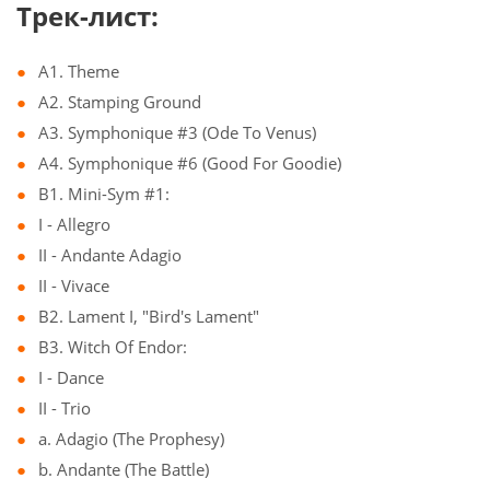
Трек-лист:
A1. Theme
A2. Stamping Ground
A3. Symphonique #3 (Ode To Venus)
A4. Symphonique #6 (Good For Goodie)
B1. Mini-Sym #1:
I - Allegro
II - Andante Adagio
II - Vivace
B2. Lament I, "Bird's Lament"
B3. Witch Of Endor:
I - Dance
II - Trio
a. Adagio (The Prophesy)
b. Andante (The Battle)