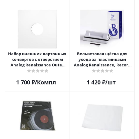
шт)
Набор внешних картонных
Вельветовая щётка для
конвертов с отверстием
ухода за пластинками
Analog Renaissance Оuter
Analog Renaissance, Record
Carton Jacket, 10шт, AR-
Velvet Brush, AR-7152, White
62010
1 700
₽
/Компл
1 420
₽
/шт