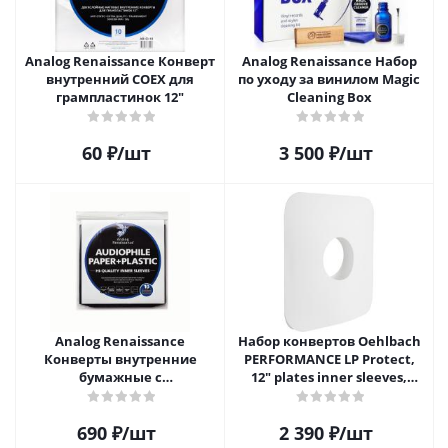
Analog Renaissance Конверт
Analog Renaissance Набор
внутренний COEX для
по уходу за винилом Magic
грампластинок 12"
Cleaning Box
60
₽
/шт
3 500
₽
/шт
Analog Renaissance
Набор конвертов Oehlbach
Конверты внутренние
PERFORMANCE LP Protect,
бумажные с
12" plates inner sleeves,
антистатическим пакетом
D1C2611
для грампластинок 12"
690
₽
/шт
2 390
₽
/шт
Audiophile Paper+Plastic (10