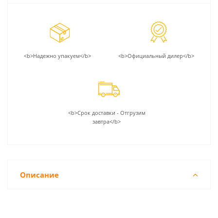
<b>Надежно упакуем</b>
<b>Официальный дилер</b>
<b>Срок доставки - Отгрузим
завтра</b>
Описание