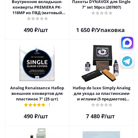
Внутренние вкладыши-
Пакеты DYNAVOX для Single
конверты PREMIERA PK-
7" set 50pcs (207807)
118MP из ПВД (матовый
пластик) для 12" виниловых
пластинок 20 шт.
490
₽
/шт
1 650
₽
/Упаковка
Analog Renaissance Набор
Набор de luxe Simply Analog
внешних конвертов для
для ухода за пластинками
пластинок 7" (25 шт)
и иглами (5 предметов)
SAVC003
1
490
₽
/шт
7 480
₽
/шт