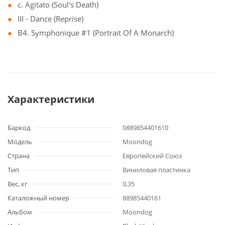
c. Agitato (Soul's Death)
III - Dance (Reprise)
B4. Symphonique #1 (Portrait Of A Monarch)
Характеристики
Баркод
0889854401610
Модель
Moondog
Страна
Европейский Союз
Тип
Виниловая пластинка
Вес, кг
0,35
Каталожный номер
88985440161
Альбом
Moondog