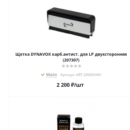
Щетка DYNAVOX карб.антист. для LP двухсторонняя
(207307)
Мало
Артикул: ART-200005481
2 200
₽
/шт