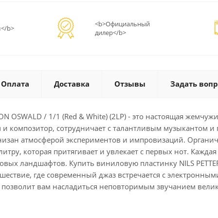
<b>Официальный
</b>
дилер</b>
Оплата
Доставка
Отзывы
Задать вопр
 OSWALD / 1/1 (Red & White) (2LP) - это настоящая жемчуж
ач и композитор, сотрудничает с талантливым музыкантом 
онизан атмосферой экспериментов и импровизаций. Органич
тру, которая притягивает и увлекает с первых нот. Каждая
овых ландшафтов. Купить виниловую пластинку NILS PETTER
тешествие, где современный джаз встречается с электронны
 позволит вам насладиться неповторимым звучанием вели