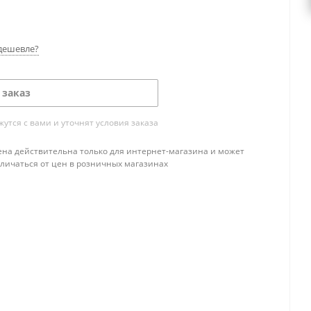
дешевле?
 заказ
тся с вами и уточнят условия заказа
ена действительна только для интернет-магазина и может
тличаться от цен в розничных магазинах