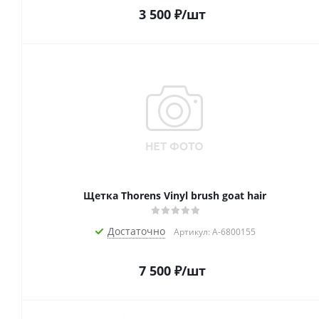
3 500
₽
/шт
Щетка Thorens Vinyl brush goat hair
Достаточно
Артикул: A-6800155
7 500
₽
/шт