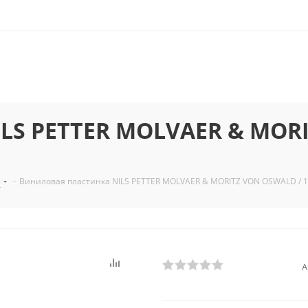
LS PETTER MOLVAER & MORI
з
-
Виниловая пластинка NILS PETTER MOLVAER & MORITZ VON OSWALD / 1/1
А