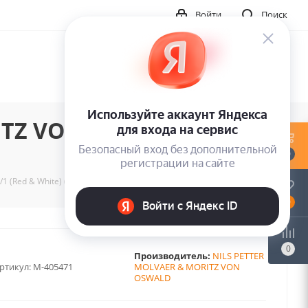
Войти
Поиск
TZ VON OSWALD / 1/1
0
 (Red & White) (2LP)
0
0
Производитель:
NILS PETTER
ртикул:
M-405471
MOLVAER & MORITZ VON
OSWALD