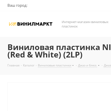
Ваш город:
Интернет-магазин виниловых
пластинок
Виниловая пластинка NI
(Red & White) (2LP)
Главная
-
Каталог
-
Виниловые пластинки
-
Джаз и блюз.
-
Джа