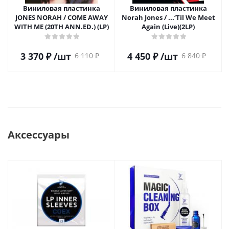
Виниловая пластинка
Виниловая пластинка
JONES NORAH / COME AWAY
Norah Jones / ...‘Til We Meet
WITH ME (20TH ANN.ED.) (LP)
Again (Live)(2LP)
3 370
₽
/шт
4 450
₽
/шт
6 110
₽
6 840
₽
Аксессуары