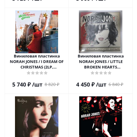
Виниловая пластинка
Виниловая пластинка
NORAH JONES / I DREAM OF
NORAH JONES / LITTLE
CHRISTMAS (2LP,
BROKEN HEARTS
DELUXE,GATEFOLD)
(Remastered) (1LP)
5 740
₽
/шт
4 450
₽
/шт
8 820
₽
6 840
₽