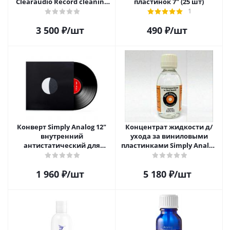
Clearaudio Record cleaning
пластинок 7" (25 шт)
brush
1
3 500
₽
/шт
490
₽
/шт
Конверт Simply Analog 12"
Концентрат жидкости д/
внутренний
ухода за виниловыми
антистатический для
пластинками Simply Analog
пластинок (25 шт)
200мл
1 960
₽
/шт
5 180
₽
/шт