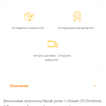
<b>Надежно упакуем</b>
<b>Официальный дилер</b>
<b>Срок доставки - Отгрузим
завтра</b>
Описание
Виниловая пластинка Norah Jones / I Dream Of Christmas