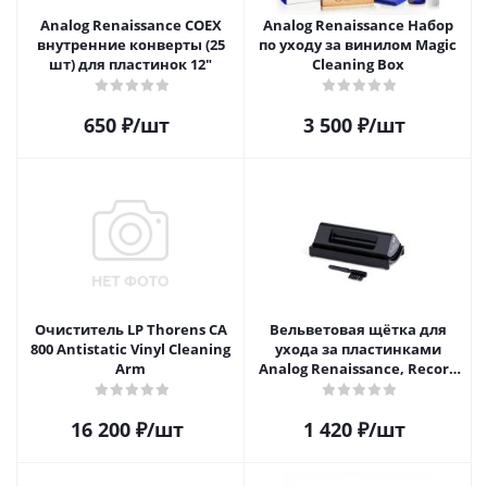
Analog Renaissance COEX
Analog Renaissance Набор
внутренние конверты (25
по уходу за винилом Magic
шт) для пластинок 12"
Cleaning Box
650
₽
/шт
3 500
₽
/шт
Очиститель LP Thorens CA
Вельветовая щётка для
800 Antistatic Vinyl Cleaning
ухода за пластинками
Arm
Analog Renaissance, Record
Velvet Brush, AR-7151, Black
16 200
₽
/шт
1 420
₽
/шт