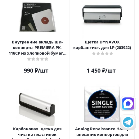
Внутренние вкладыши-
Щетка DYNAVOX
конверты PREMIERA PK-
карб.антист. для LP (203922)
118CP из хлопковой бумаги
для 12" виниловых
пластинок 20 шт.
990
₽
/шт
1 450
₽
/шт
Карбоновая щетка для
Analog Renaissance Набор
чистки пластинок
внешних конвертов для