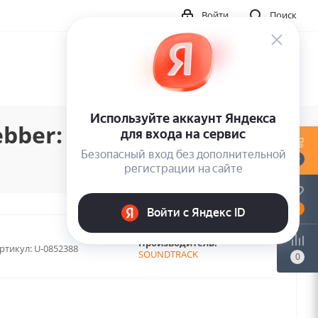
Войти
Поиск
ber: Cats (2LP)
0
0
Производитель:
ртикул:
U-0852388
SOUNDTRACK
0