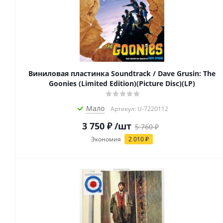
Виниловая пластинка Soundtrack / Dave Grusin: The
Goonies (Limited Edition)(Picture Disc)(LP)
Мало
Артикул: U-7220112
3 750
₽
/шт
5 760
₽
Экономия
2 010
₽