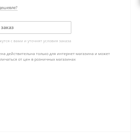
дешевле?
 заказ
тся с вами и уточнят условия заказа
ена действительна только для интернет-магазина и может
тличаться от цен в розничных магазинах