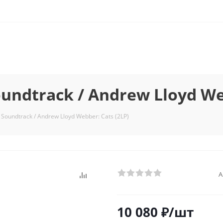
ndtrack / Andrew Lloyd Web
oundtrack / Andrew Lloyd Webber: Cats (2LP)
А
10 080
₽
/шт