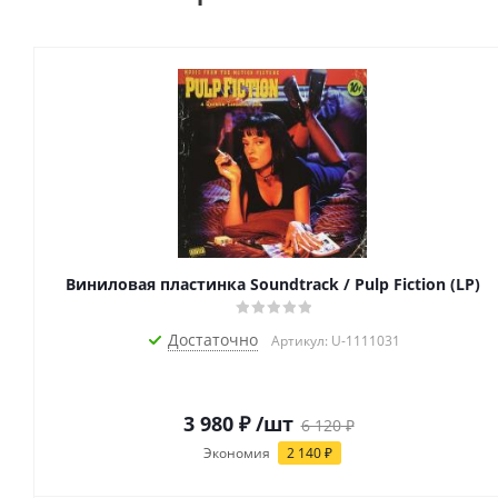
Виниловая пластинка Soundtrack / Pulp Fiction (LP)
Достаточно
Артикул: U-1111031
3 980
₽
/шт
6 120
₽
Экономия
2 140
₽