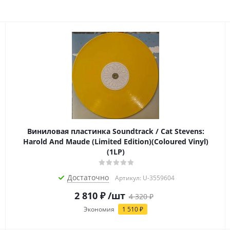
Виниловая пластинка Soundtrack / Cat Stevens:
Harold And Maude (Limited Edition)(Coloured Vinyl)
(1LP)
Достаточно
Артикул: U-3559604
2 810
₽
/шт
4 320
₽
Экономия
1 510
₽