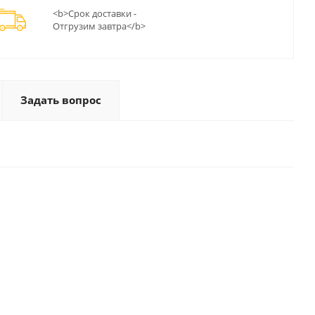
<b>Срок доставки -
Отгрузим завтра</b>
Задать вопрос