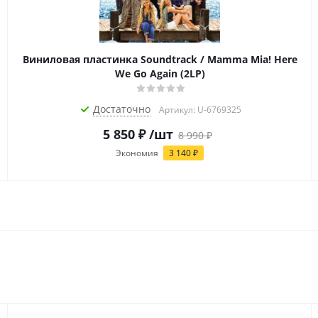
Виниловая пластинка Soundtrack / Mamma Mia! Here
We Go Again (2LP)
Достаточно
Артикул: U-6769325
5 850
₽
/шт
8 990
₽
Экономия
3 140
₽