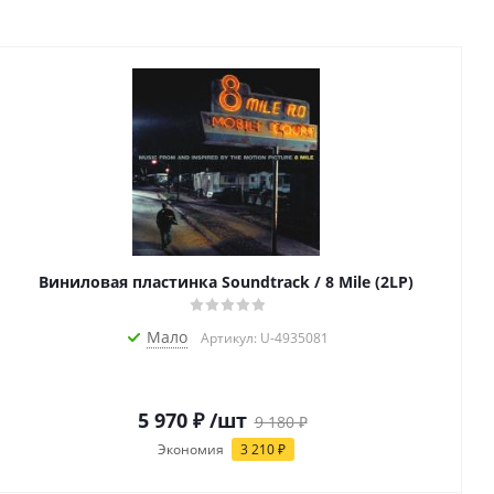
Виниловая пластинка Soundtrack / 8 Mile (2LP)
Мало
Артикул: U-4935081
5 970
₽
/шт
9 180
₽
Экономия
3 210
₽