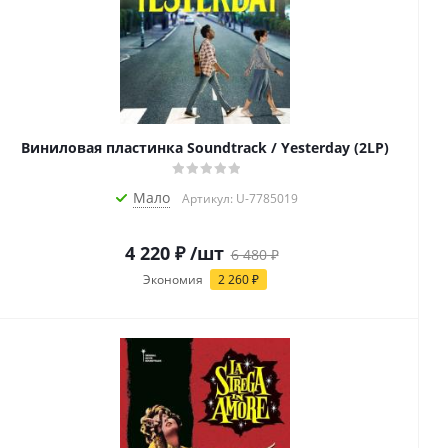
Виниловая пластинка Soundtrack / Yesterday (2LP)
Мало
Артикул: U-7785019
4 220
₽
/шт
6 480
₽
Экономия
2 260
₽