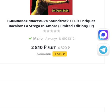
Виниловая пластинка Soundtrack / Luis Enriquez
Bacalov: La Strega In Amore (Limited Edition)(LP)
Мало
Артикул: U-0921312
2 810
₽
/шт
4 320
₽
Экономия
1 510
₽