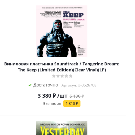
Виниловая пластинка Soundtrack / Tangerine Dream:
The Keep (Limited Edition)(Clear Vinyl)(LP)
Достаточно
Артикул: U-3526708
3 380
₽
/шт
5 190
₽
Экономия
1 810
₽