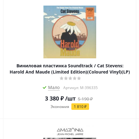
Виниловая пластинка Soundtrack / Cat Stevens:
Harold And Maude (Limited Edition)(Coloured Vinyl)(LP)
Мало
Артикул: M-396335
3 380
₽
/шт
5 190
₽
Экономия
1 810
₽