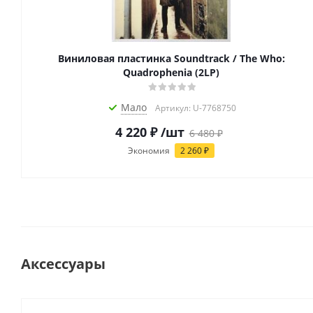
Виниловая пластинка Soundtrack / The Who:
Quadrophenia (2LP)
Мало
Артикул: U-7768750
4 220
₽
/шт
6 480
₽
Экономия
2 260
₽
Аксессуары