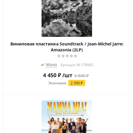
Виниловая пластинка Soundtrack / Jean-Michel Jarre:
Amazonia (2LP)
Мало
Артикул: W-178965
4 450
₽
/шт
6 840
₽
Экономия
2 390
₽