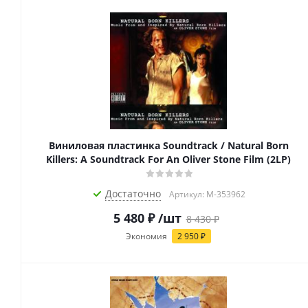
Виниловая пластинка Soundtrack / Natural Born
Killers: A Soundtrack For An Oliver Stone Film (2LP)
Достаточно
Артикул: M-353962
5 480
₽
/шт
8 430
₽
Экономия
2 950
₽